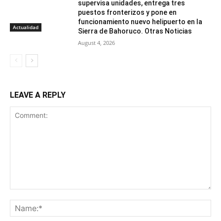
supervisa unidades, entrega tres
puestos fronterizos y pone en
funcionamiento nuevo helipuerto en la
Actualidad
Sierra de Bahoruco. Otras Noticias
August 4, 2026
LEAVE A REPLY
Comment:
Na