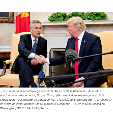
Trump recibirá al secretario general de OTAN en la Casa Blanca el 2 de abril El
presidente estadounidense, Donald Trump (d), saluda al secretario general de la
Organización del Tratado del Atlántico Norte (OTAN), Jens Stoltenberg (i), el jueves 17
de mayo de 2018, durante una reunión en el Despacho Oval de la Casa Blanca en
Washington, DC (EE.UU.). EFE/Archivo