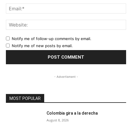
Ema
Web
Notify me of follow-up comments by email.
Notify me of new posts by email.
- Advertisment -
MOST POPULAR
Colombia gira a la derecha
August 8, 2026