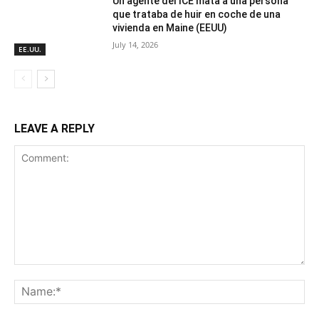
Un agente del ICE mata a una persona
que trataba de huir en coche de una
vivienda en Maine (EEUU)
July 14, 2026
EE.UU.
LEAVE A REPLY
Comment:
Na