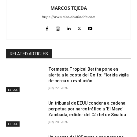
MARCOS TEJEDA
https://www.elsoldelaflorida.com
RELATED ARTICLES
Tormenta Tropical Bertha pone en
alerta a la costa del Golfo: Florida vigila
de cerca su evolución
July 22, 2026
EE.UU.
Un tribunal de EEUU condena a cadena
perpetua por narcotráfico a ‘El Mayo’
Zambada, exlíder del Cártel de Sinaloa
July 20, 2026
EE.UU.