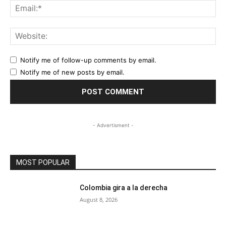
Ema
Web
Notify me of follow-up comments by email.
Notify me of new posts by email.
- Advertisment -
MOST POPULAR
Colombia gira a la derecha
August 8, 2026