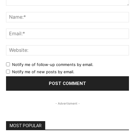
Comment:
Na
Ema
Web
Notify me of follow-up comments by email.
Notify me of new posts by email.
- Advertisment -
MOST POPULAR