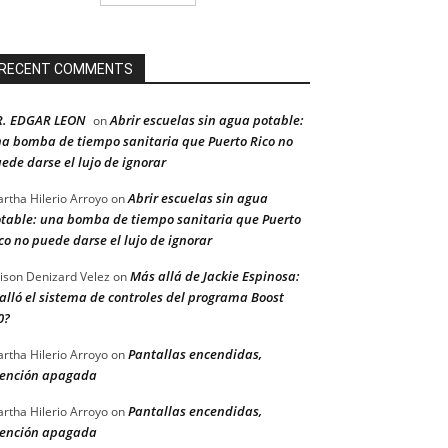
RECENT COMMENTS
R. EDGAR LEON
Abrir escuelas sin agua potable:
on
a bomba de tiempo sanitaria que Puerto Rico no
ede darse el lujo de ignorar
Abrir escuelas sin agua
rtha Hilerio Arroyo
on
table: una bomba de tiempo sanitaria que Puerto
co no puede darse el lujo de ignorar
Más allá de Jackie Espinosa:
ison Denizard Velez
on
alló el sistema de controles del programa Boost
0?
Pantallas encendidas,
rtha Hilerio Arroyo
on
ención apagada
Pantallas encendidas,
rtha Hilerio Arroyo
on
ención apagada