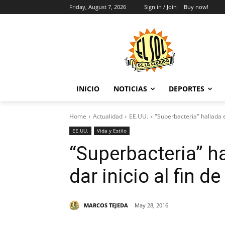
Friday, August 7, 2026
Sign in / Join
Buy now!
INICIO
NOTICIAS
DEPORTES
Home
Actualidad
EE.UU.
"Superbacteria" hallada e
EE.UU.
Vida y Estilo
“Superbacteria” h
dar inicio al fin d
MARCOS TEJEDA
May 28, 2016