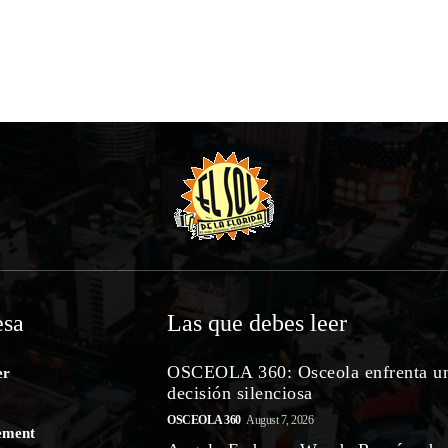
sa
Las que debes leer
OSCEOLA 360: Osceola enfrenta u
er
decisión silenciosa
OSCEOLA 360
August 7, 2026
ement