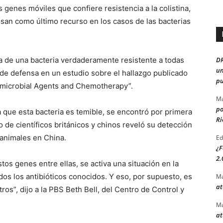
 genes móviles que confiere resistencia a la colistina,
 usan como último recurso en los casos de las bacterias
D
a de una bacteria verdaderamente resistente a todas
un
 de defensa en un estudio sobre el hallazgo publicado
pu
ntimicrobial Agents and Chemotherapy”.
Ma
po
la que esta bacteria es temible, se encontró por primera
Ri
de científicos británicos y chinos reveló su detección
animales en China.
Ed
¿F
2.
os genes entre ellas, se activa una situación en la
os los antibióticos conocidos. Y eso, por supuesto, es
Ma
at
os”, dijo a la PBS Beth Bell, del Centro de Control y
Ma
at