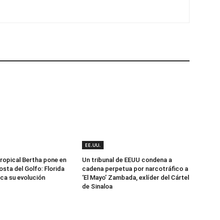
EE.UU.
opical Bertha pone en
Un tribunal de EEUU condena a
costa del Golfo: Florida
cadena perpetua por narcotráfico a
rca su evolución
‘El Mayo’ Zambada, exlíder del Cártel
de Sinaloa