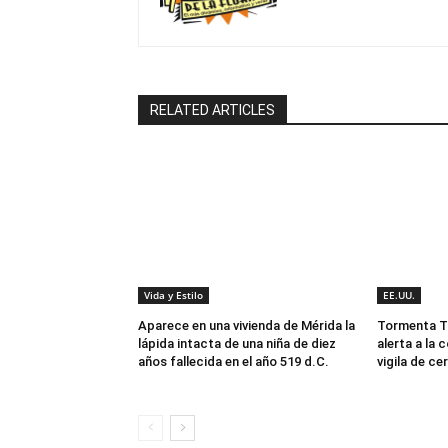
RELATED ARTICLES
Vida y Estilo
EE.UU.
Aparece en una vivienda de Mérida la
Tormenta Tr
lápida intacta de una niña de diez
alerta a la 
años fallecida en el año 519 d.C.
vigila de ce