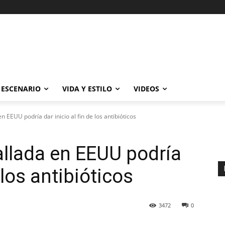
ESCENARIO
VIDA Y ESTILO
VIDEOS
n EEUU podría dar inicio al fin de los antibióticos
allada en EEUU podría
e los antibióticos
3472
0