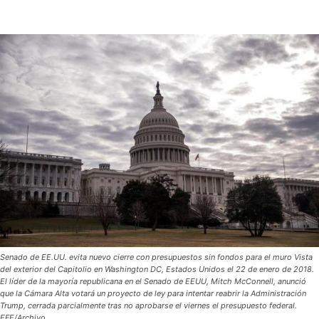
Senado de EE.UU. evita nuevo cierre con presupuestos sin fondos para el muro Vista
del exterior del Capitolio en Washington DC, Estados Unidos el 22 de enero de 2018.
El líder de la mayoría republicana en el Senado de EEUU, Mitch McConnell, anunció
que la Cámara Alta votará un proyecto de ley para intentar reabrir la Administración
Trump, cerrada parcialmente tras no aprobarse el viernes el presupuesto federal.
EFE/Archivo