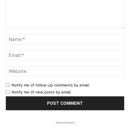
Comment:
Na
Ema
Web
Notify me of follow-up comments by email.
Notify me of new posts by email.
- Advertisment -