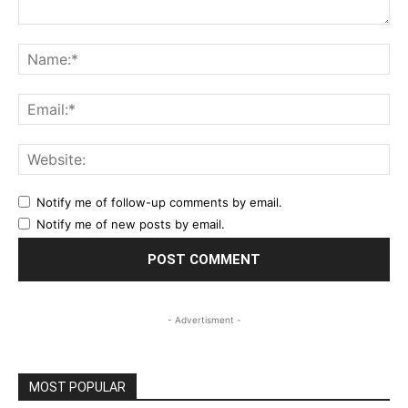
Comment:
Na
Ema
Web
Notify me of follow-up comments by email.
Notify me of new posts by email.
- Advertisment -
MOST POPULAR