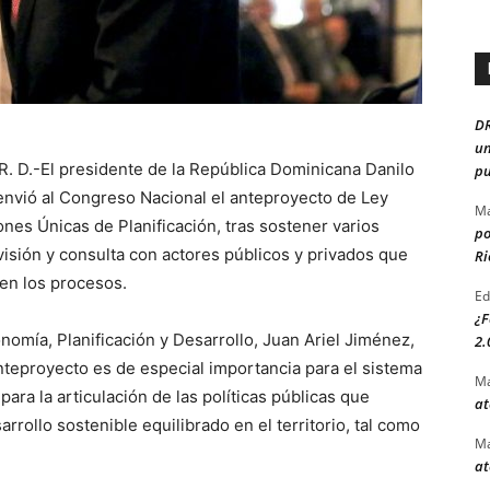
D
un
 R. D.-El presidente de la República Dominicana Danilo
pu
nvió al Congreso Nacional el anteproyecto de Ley
Ma
nes Únicas de Planificación, tras sostener varios
po
isión y consulta con actores públicos y privados que
Ri
 en los procesos.
Ed
¿F
onomía, Planificación y Desarrollo, Juan Ariel Jiménez,
2.
nteproyecto es de especial importancia para el sistema
Ma
 para la articulación de las políticas públicas que
at
rollo sostenible equilibrado en el territorio, tal como
Ma
at