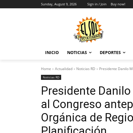
Sunday, August 9, 2026
Sign in / Join
Buy now!
INICIO
NOTICIAS
DEPORTES
Home
Actualidad
Noticias RD
Presidente Danilo M
Noticias RD
Presidente Danil
al Congreso antep
Orgánica de Regi
Planificación