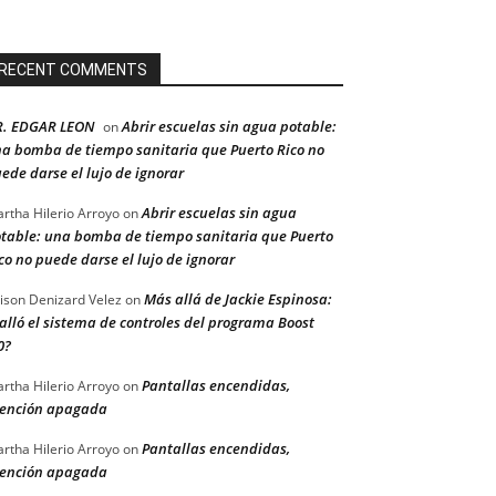
RECENT COMMENTS
R. EDGAR LEON
Abrir escuelas sin agua potable:
on
a bomba de tiempo sanitaria que Puerto Rico no
ede darse el lujo de ignorar
Abrir escuelas sin agua
rtha Hilerio Arroyo
on
table: una bomba de tiempo sanitaria que Puerto
co no puede darse el lujo de ignorar
Más allá de Jackie Espinosa:
ison Denizard Velez
on
alló el sistema de controles del programa Boost
0?
Pantallas encendidas,
rtha Hilerio Arroyo
on
ención apagada
Pantallas encendidas,
rtha Hilerio Arroyo
on
ención apagada