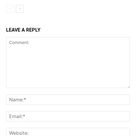
LEAVE A REPLY
Comment:
Na
Ema
Web