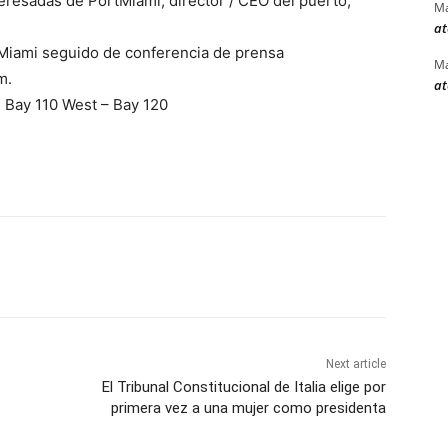
eresadas de PortMiami, director / CEO del puerto,
Ma
at
iami seguido de conferencia de prensa
Ma
m.
at
 Bay 110 West – Bay 120
Next article
El Tribunal Constitucional de Italia elige por
primera vez a una mujer como presidenta