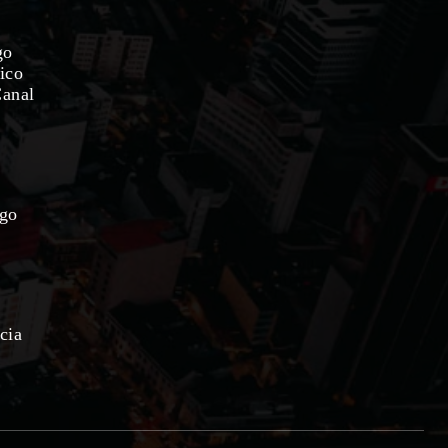
go
ico
Canal
ago
cia