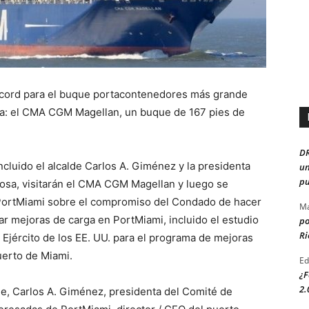
écord para el buque portacontenedores más grande
ida: el CMA CGM Magellan, un buque de 167 pies de
D
cluido el alcalde Carlos A. Giménez y la presidenta
un
pu
osa, visitarán el CMA CGM Magellan y luego se
 PortMiami sobre el compromiso del Condado de hacer
Ma
ar mejoras de carga en PortMiami, incluido el estudio
po
Ri
l Ejército de los EE. UU. para el programa de mejoras
uerto de Miami.
Ed
¿F
2.
e, Carlos A. Giménez, presidenta del Comité de