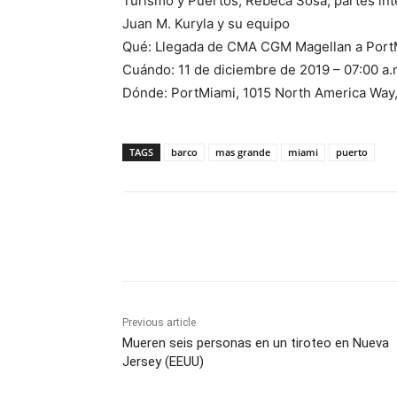
Turismo y Puertos, Rebeca Sosa, partes int
Juan M. Kuryla y su equipo
Qué: Llegada de CMA CGM Magellan a PortM
Cuándo: 11 de diciembre de 2019 – 07:00 a.
Dónde: PortMiami, 1015 North America Way,
TAGS
barco
mas grande
miami
puerto
Share
Previous article
Mueren seis personas en un tiroteo en Nueva
Jersey (EEUU)