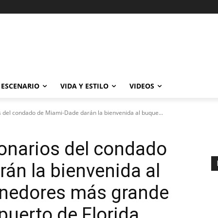
ESCENARIO
VIDA Y ESTILO
VIDEOS
 del condado de Miami-Dade darán la bienvenida al buque...
onarios del condado
án la bienvenida al
nedores más grande
puerto de Florida