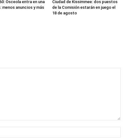
: Osceola entra en una
Ciudad de Kissimmee: dos puestos
: menos anuncios y más
de la Comisión estarán en juego el
18 de agosto
Name:*