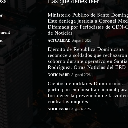
sa
Las que debes leer
Ministerio Publico de Santo Domin
er
Este deniega justicia a Coronel Med
Difamada por Periodistas de CDN-
ement
de Noticias
us
ACTUALIDAD
August 7, 2026
Ejército de Republica Dominicana
reconoce a soldados que rechazaron
soborno durante operativo en Santi
Rodríguez. Otras Noticias del ERD
NOTICIAS RD
August 6, 2026
Cientos de militares Dominicanos
participan en consulta nacional para
fortalecer la prevención de la violen
contra las mujeres
NOTICIAS RD
August 6, 2026