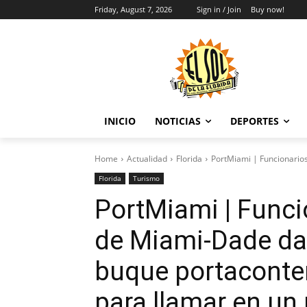
Friday, August 7, 2026
Sign in / Join
Buy now!
INICIO
NOTICIAS
DEPORTES
Home
Actualidad
Florida
PortMiami | Funcionarios
Florida
Turismo
PortMiami | Funci
de Miami-Dade dar
buque portaconte
para llamar en un 