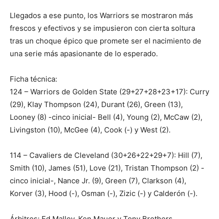
Llegados a ese punto, los Warriors se mostraron más
frescos y efectivos y se impusieron con cierta soltura
tras un choque épico que promete ser el nacimiento de
una serie más apasionante de lo esperado.
Ficha técnica:
124 – Warriors de Golden State (29+27+28+23+17): Curry
(29), Klay Thompson (24), Durant (26), Green (13),
Looney (8) -cinco inicial- Bell (4), Young (2), McCaw (2),
Livingston (10), McGee (4), Cook (-) y West (2).
114 – Cavaliers de Cleveland (30+26+22+29+7): Hill (7),
Smith (10), James (51), Love (21), Tristan Thompson (2) -
cinco inicial-, Nance Jr. (9), Green (7), Clarkson (4),
Korver (3), Hood (-), Osman (-), Zizic (-) y Calderón (-).
Árbitros: Ed Malloy, Ken Mauer y Tony Brothers.