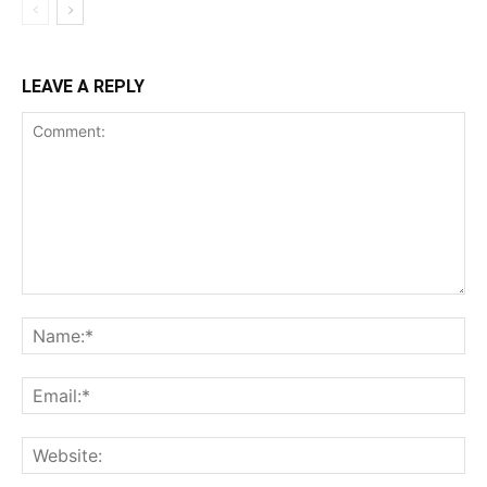
LEAVE A REPLY
Comment:
Na
Ema
Web