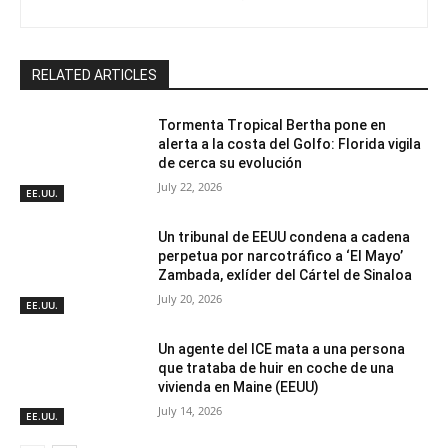
RELATED ARTICLES
Tormenta Tropical Bertha pone en
alerta a la costa del Golfo: Florida vigila
de cerca su evolución
July 22, 2026
EE.UU.
Un tribunal de EEUU condena a cadena
perpetua por narcotráfico a ‘El Mayo’
Zambada, exlíder del Cártel de Sinaloa
July 20, 2026
EE.UU.
Un agente del ICE mata a una persona
que trataba de huir en coche de una
vivienda en Maine (EEUU)
July 14, 2026
EE.UU.