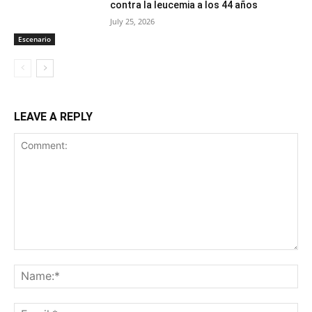
contra la leucemia a los 44 años
July 25, 2026
Escenario
LEAVE A REPLY
Comment:
Na
Ema