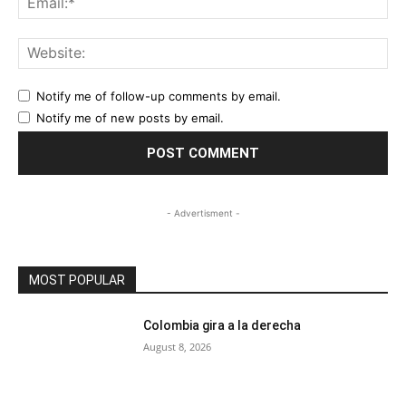
Web
Notify me of follow-up comments by email.
Notify me of new posts by email.
- Advertisment -
MOST POPULAR
Colombia gira a la derecha
August 8, 2026