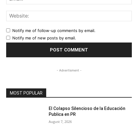
Web
Notify me of follow-up comments by email.
Notify me of new posts by email.
- Advertisment -
MOST POPULAR
El Colapso Silencioso de la Educación
Publica en PR
August 7, 2026