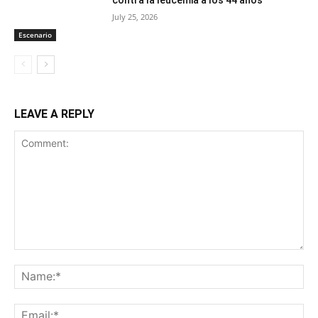
July 25, 2026
Escenario
LEAVE A REPLY
Comment:
Na
Ema