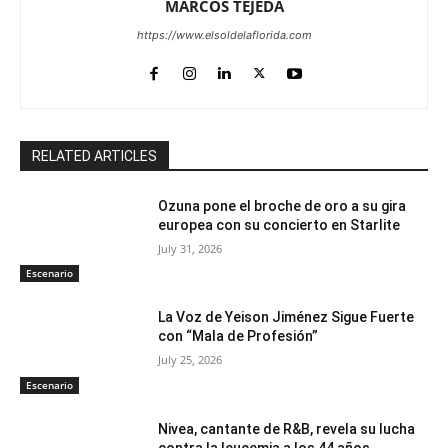
MARCOS TEJEDA
https://www.elsoldelaflorida.com
RELATED ARTICLES
Ozuna pone el broche de oro a su gira
europea con su concierto en Starlite
July 31, 2026
Escenario
La Voz de Yeison Jiménez Sigue Fuerte
con “Mala de Profesión”
July 25, 2026
Escenario
Nivea, cantante de R&B, revela su lucha
contra la leucemia a los 44 años