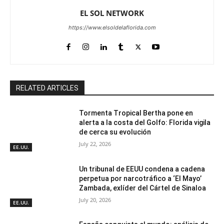
EL SOL NETWORK
https://www.elsoldelaflorida.com
RELATED ARTICLES
Tormenta Tropical Bertha pone en
alerta a la costa del Golfo: Florida vigila
de cerca su evolución
July 22, 2026
EE.UU.
Un tribunal de EEUU condena a cadena
perpetua por narcotráfico a ‘El Mayo’
Zambada, exlíder del Cártel de Sinaloa
July 20, 2026
EE.UU.