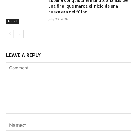
España conquista el mundo: análisis de
una final que marca el inicio de una
nueva era del fútbol
July 20, 2026
Fútbol
LEAVE A REPLY
Comment:
Na