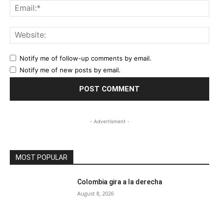
Ema
Web
Notify me of follow-up comments by email.
Notify me of new posts by email.
- Advertisment -
MOST POPULAR
Colombia gira a la derecha
August 8, 2026