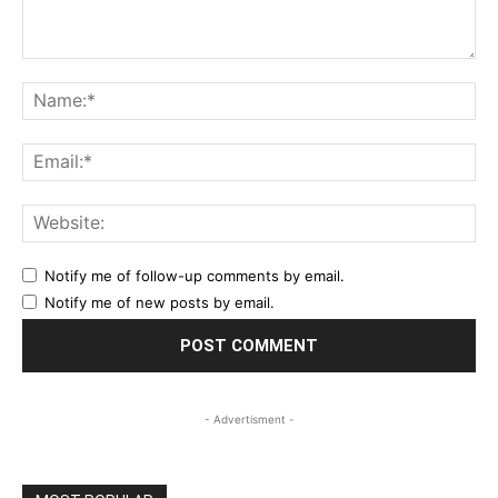
Comment:
Na
Ema
Web
Notify me of follow-up comments by email.
Notify me of new posts by email.
- Advertisment -