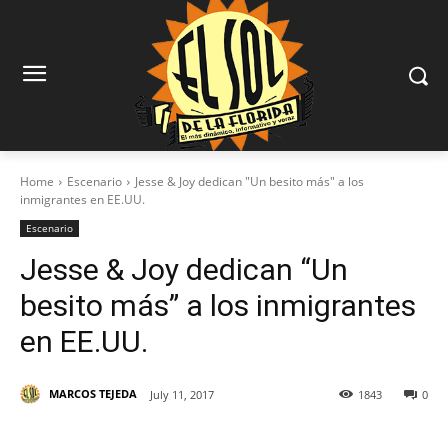
Home
Escenario
Jesse & Joy dedican "Un besito más" a los
inmigrantes en EE.UU.
Escenario
Jesse & Joy dedican “Un
besito más” a los inmigrantes
en EE.UU.
MARCOS TEJEDA
July 11, 2017
1843
0