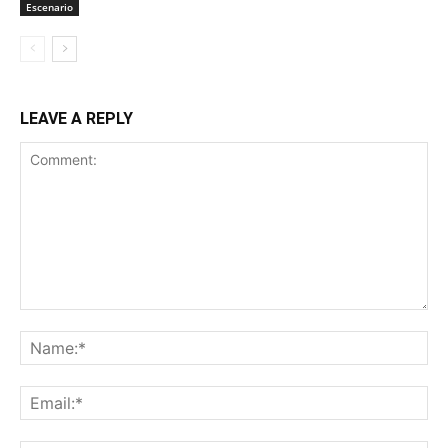
Escenario
LEAVE A REPLY
Comment:
Na
Ema