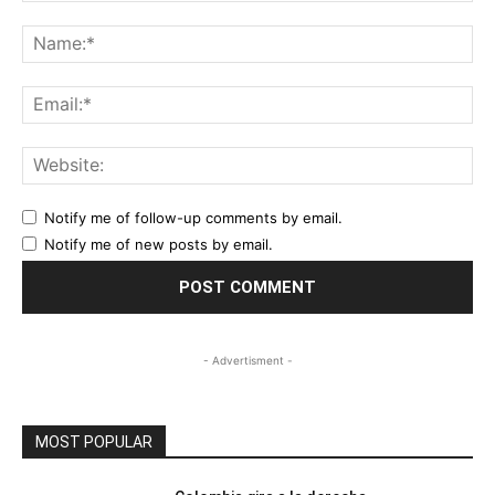
Comment:
Na
Ema
Web
Notify me of follow-up comments by email.
Notify me of new posts by email.
- Advertisment -
MOST POPULAR