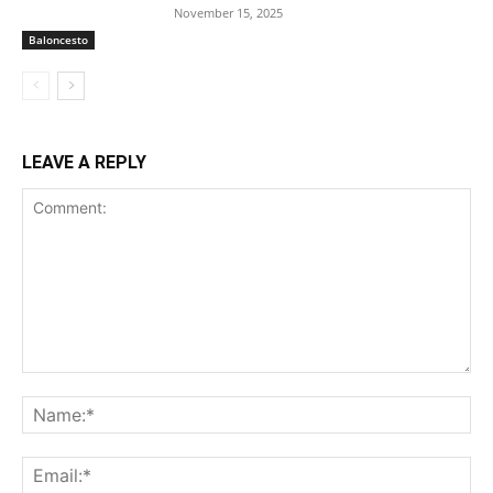
November 15, 2025
Baloncesto
LEAVE A REPLY
Comment:
Na
Ema