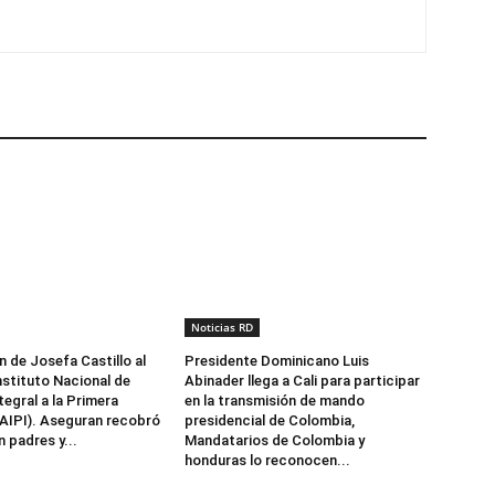
Noticias RD
n de Josefa Castillo al
Presidente Dominicano Luis
nstituto Nacional de
Abinader llega a Cali para participar
egral a la Primera
en la transmisión de mando
NAIPI). Aseguran recobró
presidencial de Colombia,
 padres y...
Mandatarios de Colombia y
honduras lo reconocen...