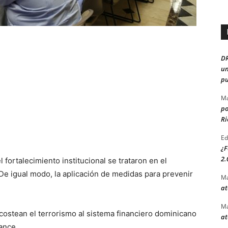
D
un
pu
Ma
po
Ri
Ed
¿F
2.
 fortalecimiento institucional se trataron en el
 De igual modo, la aplicación de medidas para prevenir
Ma
at
Ma
costean el terrorismo al sistema financiero dominicano
at
ance.