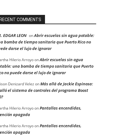
RECENT COMMENTS
R. EDGAR LEON
Abrir escuelas sin agua potable:
on
a bomba de tiempo sanitaria que Puerto Rico no
ede darse el lujo de ignorar
Abrir escuelas sin agua
rtha Hilerio Arroyo
on
table: una bomba de tiempo sanitaria que Puerto
co no puede darse el lujo de ignorar
Más allá de Jackie Espinosa:
ison Denizard Velez
on
alló el sistema de controles del programa Boost
0?
Pantallas encendidas,
rtha Hilerio Arroyo
on
ención apagada
Pantallas encendidas,
rtha Hilerio Arroyo
on
ención apagada