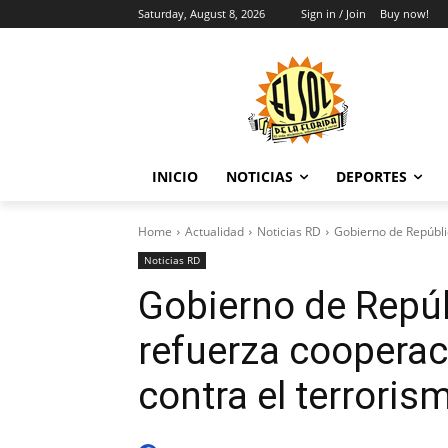
Saturday, August 8, 2026
Sign in / Join
Buy now!
INICIO
NOTICIAS
DEPORTES
Home
Actualidad
Noticias RD
Gobierno de Repúbli
Noticias RD
Gobierno de Repú
refuerza cooperac
contra el terroris