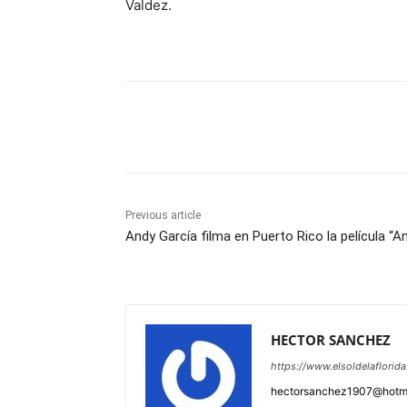
Valdez.
Share
Previous article
Andy García filma en Puerto Rico la película “A
HECTOR SANCHEZ
https://www.elsoldelaflorid
hectorsanchez1907@hotm