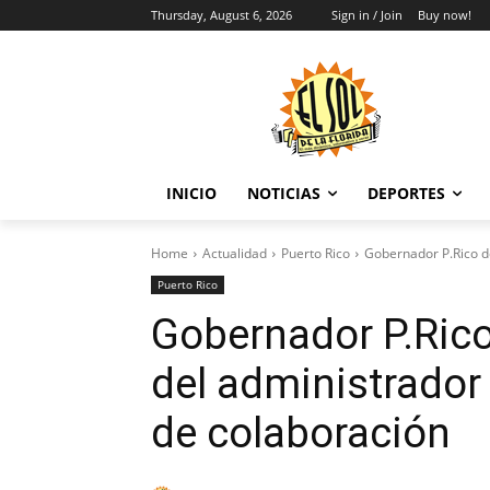
Thursday, August 6, 2026
Sign in / Join
Buy now!
INICIO
NOTICIAS
DEPORTES
Home
Actualidad
Puerto Rico
Gobernador P.Rico de
Puerto Rico
Gobernador P.Ric
del administrador
de colaboración