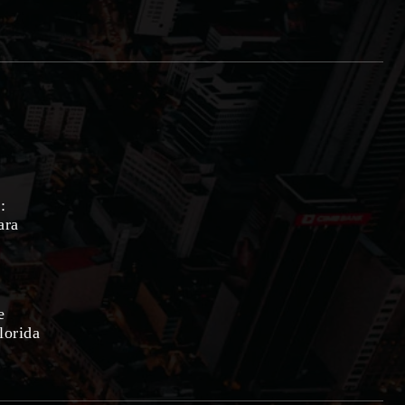
:
ara
e
lorida