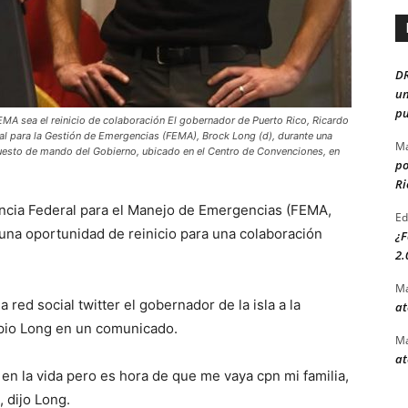
D
un
pu
MA sea el reinicio de colaboración El gobernador de Puerto Rico, Ricardo
eral para la Gestión de Emergencias (FEMA), Brock Long (d), durante una
Ma
puesto de mando del Gobierno, ubicado en el Centro de Convenciones, en
po
Ri
encia Federal para el Manejo de Emergencias (FEMA,
Ed
e una oportunidad de reinicio para una colaboración
¿F
2.
Ma
 red social twitter el gobernador de la isla a la
at
opio Long en un comunicado.
Ma
at
en la vida pero es hora de que me vaya cpn mi familia,
, dijo Long.