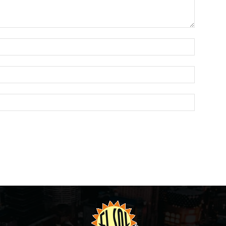
Name:*
Email:*
Website: