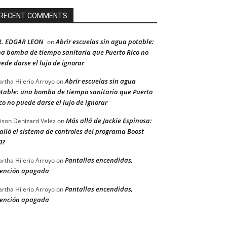
RECENT COMMENTS
R. EDGAR LEON
Abrir escuelas sin agua potable:
on
a bomba de tiempo sanitaria que Puerto Rico no
ede darse el lujo de ignorar
Abrir escuelas sin agua
rtha Hilerio Arroyo
on
table: una bomba de tiempo sanitaria que Puerto
co no puede darse el lujo de ignorar
Más allá de Jackie Espinosa:
ison Denizard Velez
on
alló el sistema de controles del programa Boost
0?
Pantallas encendidas,
rtha Hilerio Arroyo
on
ención apagada
Pantallas encendidas,
rtha Hilerio Arroyo
on
ención apagada