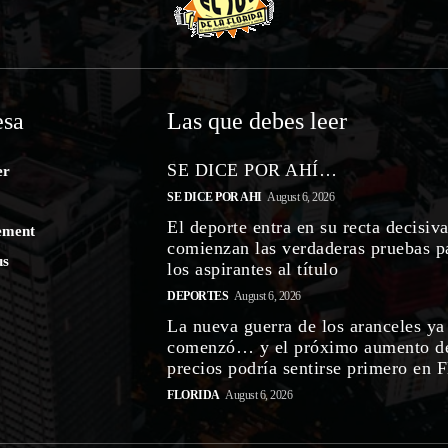
sa
Las que debes leer
SE DICE POR AHÍ…
er
SE DICE POR AHI
August 6, 2026
El deporte entra en su recta decisiva
ement
comienzan las verdaderas pruebas p
us
los aspirantes al título
DEPORTES
August 6, 2026
La nueva guerra de los aranceles ya
comenzó… y el próximo aumento d
precios podría sentirse primero en F
FLORIDA
August 6, 2026