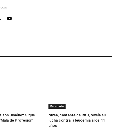
a.com
Escenario
eison Jiménez Sigue
Nivea, cantante de R&B, revela su
“Mala de Profesión”
lucha contra la leucemia a los 44
años