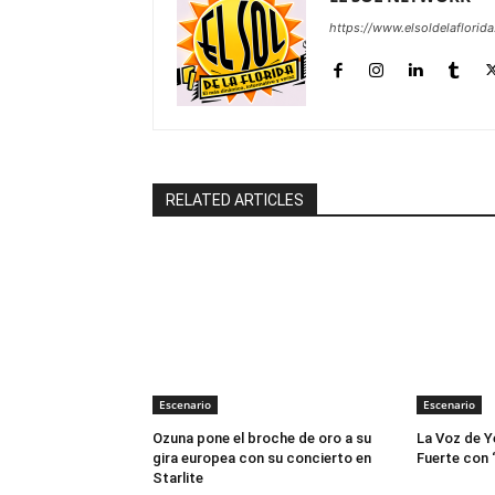
https://www.elsoldelaflorid
RELATED ARTICLES
Escenario
Escenario
Ozuna pone el broche de oro a su
La Voz de Y
gira europea con su concierto en
Fuerte con 
Starlite