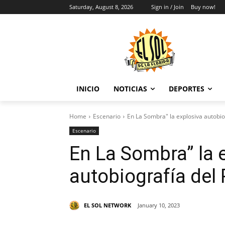
Saturday, August 8, 2026
Sign in / Join
Buy now!
INICIO
NOTICIAS
DEPORTES
Home
Escenario
En La Sombra" la explosiva autobio
Escenario
En La Sombra” la 
autobiografía del 
EL SOL NETWORK
January 10, 2023