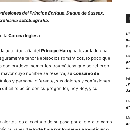
nfesiones del Príncipe Enrique, Duque de Sussex,
xplosiva autobiografía.
D
n la
Corona Inglesa
.
un
pu
ada autobiografía del
Príncipe Harry
ha levantado una
Ma
seguramente tendrá episodios románticos, lo poco que
po
rra con crudeza momentos traumáticos que se refieren
Ri
 mayor cuyo nombre se reserva, su
consumo de
Ed
mico y personal diferente, sus dolores y confusiones
¿F
difícil relación con su progenitor, hoy Rey, y su
2.
Ma
at
Ma
alertas, es el capítulo de su paso por el ejército como
at
plícita haber
dado de baja por lo menos a veinticinco