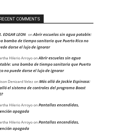
RECENT COMMENTS
R. EDGAR LEON
Abrir escuelas sin agua potable:
on
a bomba de tiempo sanitaria que Puerto Rico no
ede darse el lujo de ignorar
Abrir escuelas sin agua
rtha Hilerio Arroyo
on
table: una bomba de tiempo sanitaria que Puerto
co no puede darse el lujo de ignorar
Más allá de Jackie Espinosa:
ison Denizard Velez
on
alló el sistema de controles del programa Boost
0?
Pantallas encendidas,
rtha Hilerio Arroyo
on
ención apagada
Pantallas encendidas,
rtha Hilerio Arroyo
on
ención apagada