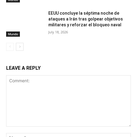
EEUU concluye la séptima noche de
ataques a Irán tras golpear objetivos
militares y reforzar el bloqueo naval
July 18, 2026
Mundo
LEAVE A REPLY
Comment:
Na