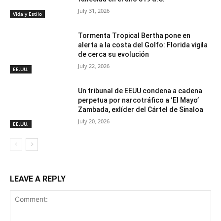
July 31, 2026
Vida y Estilo
Tormenta Tropical Bertha pone en
alerta a la costa del Golfo: Florida vigila
de cerca su evolución
July 22, 2026
EE.UU.
Un tribunal de EEUU condena a cadena
perpetua por narcotráfico a ‘El Mayo’
Zambada, exlíder del Cártel de Sinaloa
July 20, 2026
EE.UU.
LEAVE A REPLY