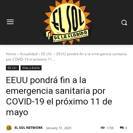
Home
Actualidad
EE.UU.
EEUU pondrá fin a la emergencia sanitaria
por COVID-19 el próximo 11...
EE.UU.
Vida y Estilo
EEUU pondrá fin a la
emergencia sanitaria por
COVID-19 el próximo 11 de
mayo
EL SOL NETWORK
January 31, 2023
1159
0