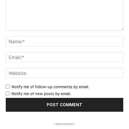
Comment:
Na
Ema
Web
Notify me of follow-up comments by email.
Notify me of new posts by email.
- Advertisment -