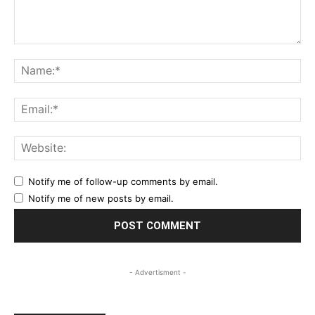
Comment:
Na
Ema
Web
Notify me of follow-up comments by email.
Notify me of new posts by email.
- Advertisment -