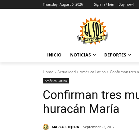
Thursday, August 6, 2026
Sign in / Join
Buy now!
INICIO
NOTICIAS
DEPORTES
Home
Actualidad
América Latina
Confirman tres m
América Latina
Confirman tres mue
huracán María
MARCOS TEJEDA
September 22, 2017