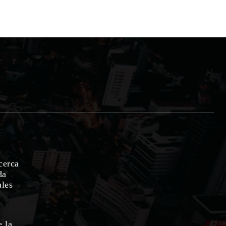
cerca
da
ales
e la