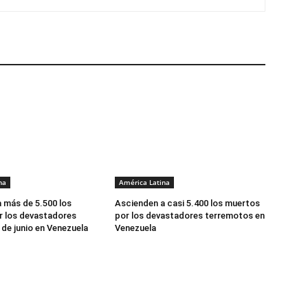
na
América Latina
 más de 5.500 los
Ascienden a casi 5.400 los muertos
r los devastadores
por los devastadores terremotos en
de junio en Venezuela
Venezuela