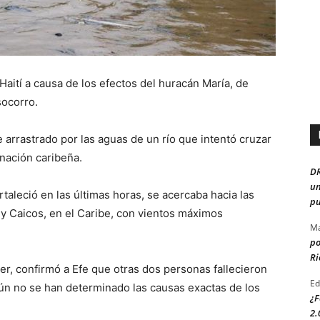
aití a causa de los efectos del huracán María, de
socorro.
rrastrado por las aguas de un río que intentó cruzar
nación caribeña.
D
un
rtaleció en las últimas horas, se acercaba hacia las
pu
 y Caicos, en el Caribe, con vientos máximos
Ma
po
Ri
ler, confirmó a Efe que otras dos personas fallecieron
Ed
aún no se han determinado las causas exactas de los
¿F
2.