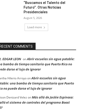
“Buscamos el Talento del
Futuro”. Otras Noticias
Presidenciales
August 5, 2026
Load more
RECENT COMMENTS
R. EDGAR LEON
Abrir escuelas sin agua potable:
on
a bomba de tiempo sanitaria que Puerto Rico no
ede darse el lujo de ignorar
Abrir escuelas sin agua
rtha Hilerio Arroyo
on
table: una bomba de tiempo sanitaria que Puerto
co no puede darse el lujo de ignorar
Más allá de Jackie Espinosa:
ison Denizard Velez
on
alló el sistema de controles del programa Boost
0?