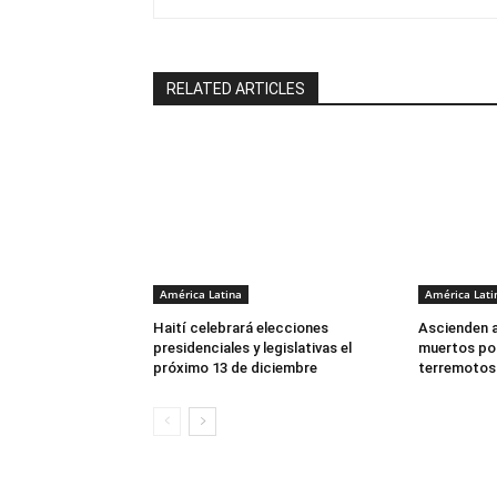
RELATED ARTICLES
América Latina
América Lati
Haití celebrará elecciones
Ascienden a
presidenciales y legislativas el
muertos po
próximo 13 de diciembre
terremotos 