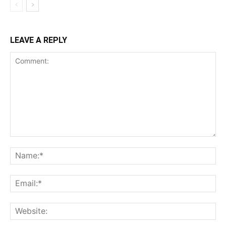
LEAVE A REPLY
Comment:
Na
Ema
Web