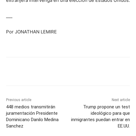
extranjera intervenga en una elección de Estados Unidos.
___
Por JONATHAN LEMIRE
Previous article
Next article
448 medios transmitirán
Trump propone un test
juramentación Presidente
ideológico para que
Dominicano Danilo Medina
inmigrantes puedan entrar en
Sanchez
EE.UU.