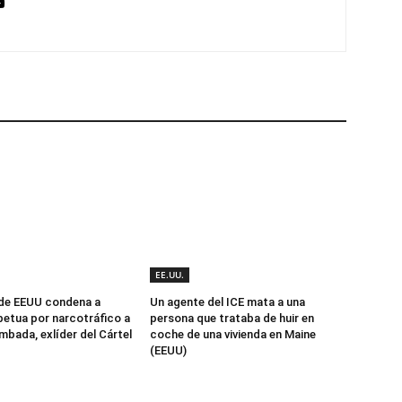
EE.UU.
 de EEUU condena a
Un agente del ICE mata a una
etua por narcotráfico a
persona que trataba de huir en
mbada, exlíder del Cártel
coche de una vivienda en Maine
(EEUU)