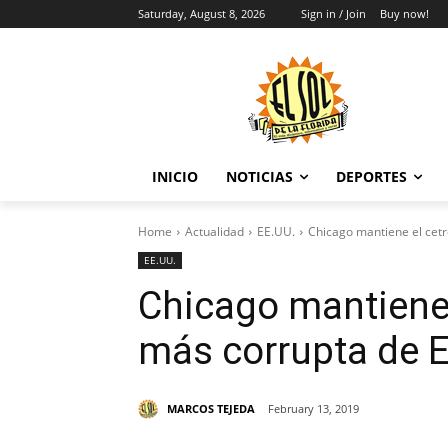
Saturday, August 8, 2026
Sign in / Join
Buy now!
INICIO
NOTICIAS
DEPORTES
Home
Actualidad
EE.UU.
Chicago mantiene el cetr
EE.UU.
Chicago mantiene 
más corrupta de 
MARCOS TEJEDA
February 13, 2019