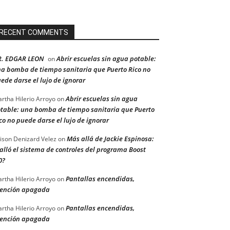
RECENT COMMENTS
R. EDGAR LEON
Abrir escuelas sin agua potable:
on
a bomba de tiempo sanitaria que Puerto Rico no
ede darse el lujo de ignorar
Abrir escuelas sin agua
rtha Hilerio Arroyo
on
table: una bomba de tiempo sanitaria que Puerto
co no puede darse el lujo de ignorar
Más allá de Jackie Espinosa:
ison Denizard Velez
on
alló el sistema de controles del programa Boost
0?
Pantallas encendidas,
rtha Hilerio Arroyo
on
ención apagada
Pantallas encendidas,
rtha Hilerio Arroyo
on
ención apagada