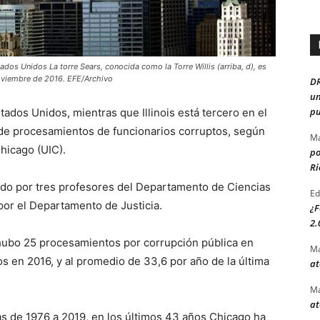
dos Unidos La torre Sears, conocida como la Torre Willis (arriba, d), es
 noviembre de 2016. EFE/Archivo
D
un
pu
tados Unidos, mientras que Illinois está tercero en el
 de procesamientos de funcionarios corruptos, según
Ma
Chicago (UIC).
po
Ri
zado por tres profesores del Departamento de Ciencias
Ed
 por el Departamento de Justicia.
¿F
2.
 hubo 25 procesamientos por corrupción pública en
Ma
os en 2016, y al promedio de 33,6 por año de la última
at
Ma
at
as de 1976 a 2019, en los últimos 43 años Chicago ha