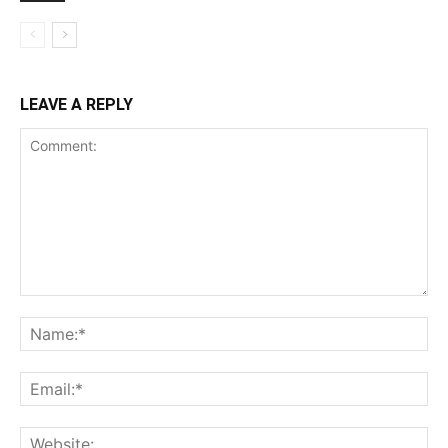
LEAVE A REPLY
Comment:
Na
Ema
Web