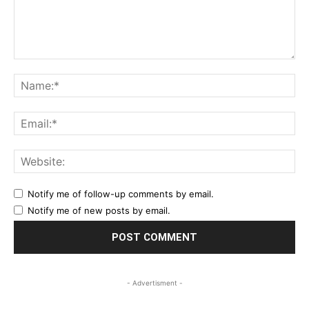
Comment:
Na
Ema
Web
Notify me of follow-up comments by email.
Notify me of new posts by email.
- Advertisment -