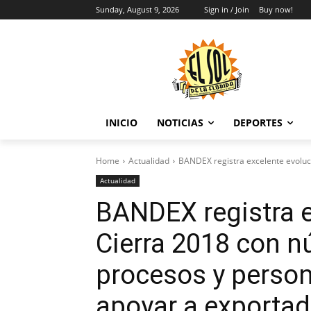
Sunday, August 9, 2026
Sign in / Join
Buy now!
INICIO
NOTICIAS
DEPORTES
Home
Actualidad
BANDEX registra excelente evoluci
Actualidad
BANDEX registra e
Cierra 2018 con n
procesos y person
apoyar a exportad