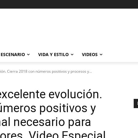
ESCENARIO
VIDA Y ESTILO
VIDEOS
ón. Cierra 2018 con números positivos y procesos y...
xcelente evolución.
úmeros positivos y
al necesario para
ores. Video Especial