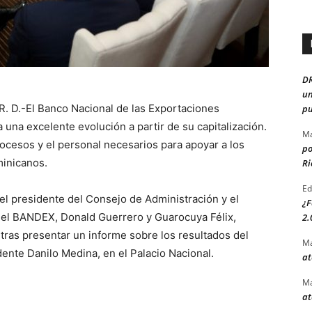
D
un
 R. D.-El Banco Nacional de las Exportaciones
pu
 una excelente evolución a partir de su capitalización.
Ma
ocesos y el personal necesarios para apoyar a los
po
inicanos.
Ri
Ed
 el presidente del Consejo de Administración y el
¿F
del BANDEX, Donald Guerrero y Guarocuya Félix,
2.
tras presentar un informe sobre los resultados del
Ma
dente Danilo Medina, en el Palacio Nacional.
at
Ma
at