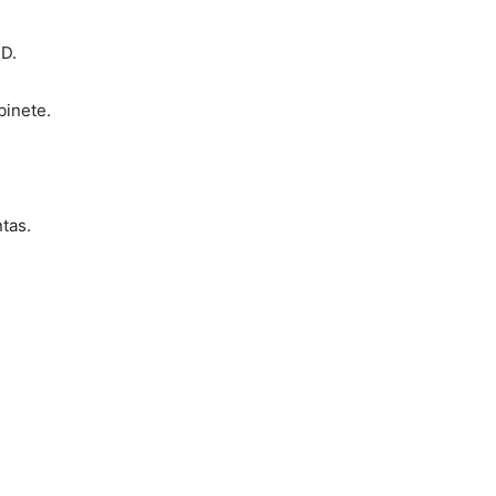
D.
inete.
tas.