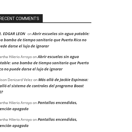
RECENT COMMENTS
R. EDGAR LEON
Abrir escuelas sin agua potable:
on
a bomba de tiempo sanitaria que Puerto Rico no
ede darse el lujo de ignorar
Abrir escuelas sin agua
rtha Hilerio Arroyo
on
table: una bomba de tiempo sanitaria que Puerto
co no puede darse el lujo de ignorar
Más allá de Jackie Espinosa:
ison Denizard Velez
on
alló el sistema de controles del programa Boost
0?
Pantallas encendidas,
rtha Hilerio Arroyo
on
ención apagada
Pantallas encendidas,
rtha Hilerio Arroyo
on
ención apagada