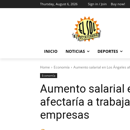
Thursday, August 6, 2026
Sign in / Join
Buy now!
INICIO
NOTICIAS
DEPORTES
Home
Economía
Aumento salarial en Los Ángeles a
Economía
Aumento salarial 
afectaría a traba
empresas