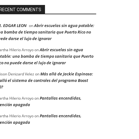
RECENT COMMENTS
R. EDGAR LEON
Abrir escuelas sin agua potable:
on
a bomba de tiempo sanitaria que Puerto Rico no
ede darse el lujo de ignorar
Abrir escuelas sin agua
rtha Hilerio Arroyo
on
table: una bomba de tiempo sanitaria que Puerto
co no puede darse el lujo de ignorar
Más allá de Jackie Espinosa:
ison Denizard Velez
on
alló el sistema de controles del programa Boost
0?
Pantallas encendidas,
rtha Hilerio Arroyo
on
ención apagada
Pantallas encendidas,
rtha Hilerio Arroyo
on
ención apagada