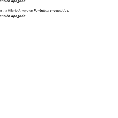
ención apagada
Pantallas encendidas,
rtha Hilerio Arroyo
on
ención apagada