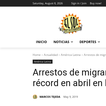
Saturday, August 8, 2026
Sign in / Join
Buy now!
INICIO
NOTICIAS
DEPORTES
Home
Actualidad
América Latina
Arrestos de migra
América Latina
Arrestos de migra
récord en abril en
MARCOS TEJEDA
May 9, 2019