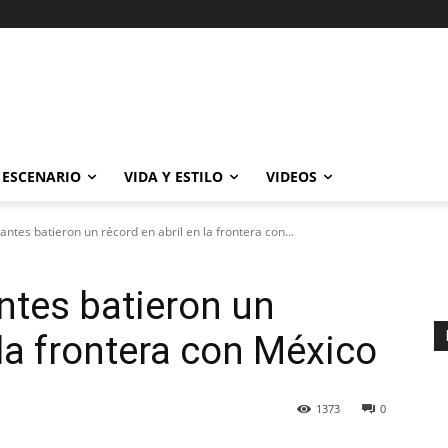
ESCENARIO
VIDA Y ESTILO
VIDEOS
ntes batieron un récord en abril en la frontera con...
ntes batieron un
 la frontera con México
1373
0