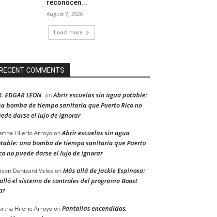
reconocen...
August 7, 2026
Load more
RECENT COMMENTS
R. EDGAR LEON
Abrir escuelas sin agua potable:
on
a bomba de tiempo sanitaria que Puerto Rico no
ede darse el lujo de ignorar
Abrir escuelas sin agua
rtha Hilerio Arroyo
on
table: una bomba de tiempo sanitaria que Puerto
co no puede darse el lujo de ignorar
Más allá de Jackie Espinosa:
ison Denizard Velez
on
alló el sistema de controles del programa Boost
0?
Pantallas encendidas,
rtha Hilerio Arroyo
on