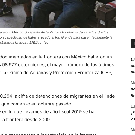
ntera con México Un agente de la Patrulla Fronteriza de Estados Unidos
o sospechoso de haber cruzado el Río Grande para pasar ilegalmente la
 (Estados Unidos). EFE/Archivo
ndocumentados en la frontera con México batieron un
D
as 98.977 detenciones, el mayor número de los últimos
un
pu
 la Oficina de Aduanas y Protección Fronteriza (CBP,
Ma
po
Ri
60.294 la cifra de detenciones de migrantes en el linde
19, que comenzó en octubre pasado.
Ed
 en lo que llevamos de año fiscal 2019 se ha
¿F
2.
 la frontera desde 2009.
Ma