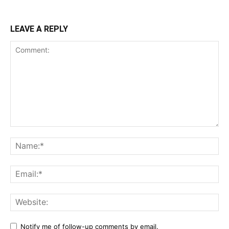
LEAVE A REPLY
Comment:
Na
Ema
Web
Notify me of follow-up comments by email.