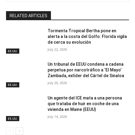
RELATED ARTICLES
Tormenta Tropical Bertha pone en
alerta a la costa del Golfo: Florida vigila
de cerca su evolución
July 22, 2026
EE.UU.
Un tribunal de EEUU condena a cadena
perpetua por narcotráfico a ‘El Mayo’
Zambada, exlíder del Cártel de Sinaloa
July 20, 2026
EE.UU.
Un agente del ICE mata a una persona
que trataba de huir en coche de una
vivienda en Maine (EEUU)
July 14, 2026
EE.UU.