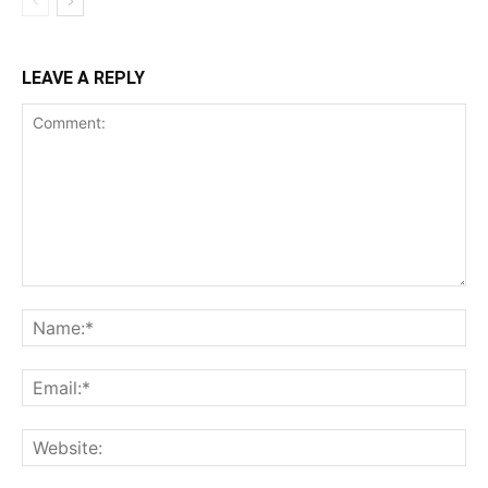
LEAVE A REPLY
Comment:
Na
Ema
Web