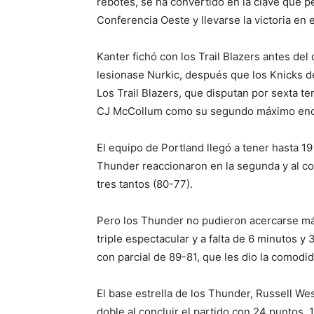
rebotes, se ha convertido en la clave que pe
Conferencia Oeste y llevarse la victoria en 
Kanter fichó con los Trail Blazers antes de
lesionase Nurkic, después que los Knicks de
Los Trail Blazers, que disputan por sexta te
CJ McCollum como su segundo máximo ence
El equipo de Portland llegó a tener hasta 19
Thunder reaccionaron en la segunda y al co
tres tantos (80-77).
Pero los Thunder no pudieron acercarse má
triple espectacular y a falta de 6 minutos y
con parcial de 89-81, que les dio la comodid
El base estrella de los Thunder, Russell We
doble al concluir el partido con 24 puntos, 1