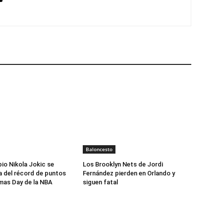
Baloncesto
bio Nikola Jokic se
Los Brooklyn Nets de Jordi
 del récord de puntos
Fernández pierden en Orlando y
tmas Day de la NBA
siguen fatal