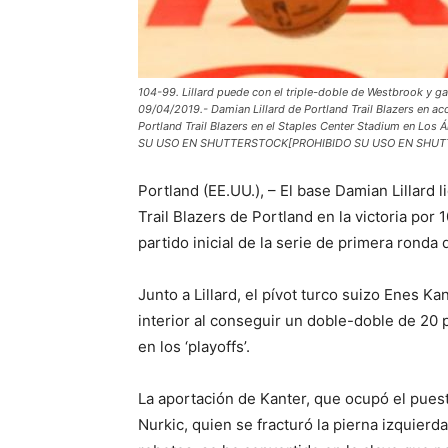
104-99. Lillard puede con el triple-doble de Westbrook y
09/04/2019.- Damian Lillard de Portland Trail Blazers en ac
Portland Trail Blazers en el Staples Center Stadium en Lo
SU USO EN SHUTTERSTOCK[PROHIBIDO SU USO EN SHU
Portland (EE.UU.), – El base Damian Lillard
Trail Blazers de Portland en la victoria po
partido inicial de la serie de primera ronda 
Junto a Lillard, el pívot turco suizo Enes K
interior al conseguir un doble-doble de 20
en los ‘playoffs’.
La aportación de Kanter, que ocupó el puest
Nurkic, quien se fracturó la pierna izquier