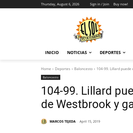
Thursday, August 6, 2026
Sign in / Join
Buy now!
INICIO
NOTICIAS
DEPORTES
Home
Deportes
Baloncesto
104-99. Lillard puede 
Baloncesto
104-99. Lillard pue
de Westbrook y ga
MARCOS TEJEDA
April 15, 2019