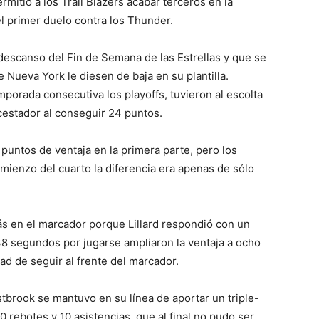
rmitió a los Trail Blazers acabar terceros en la
el primer duelo contra los Thunder.
l descanso del Fin de Semana de las Estrellas y que se
 Nueva York le diesen de baja en su plantilla.
mporada consecutiva los playoffs, tuvieron al escolta
stador al conseguir 24 puntos.
 puntos de ventaja en la primera parte, pero los
mienzo del cuarto la diferencia era apenas de sólo
s en el marcador porque Lillard respondió con un
 38 segundos por jugarse ampliaron la ventaja a ocho
ad de seguir al frente del marcador.
stbrook se mantuvo en su línea de aportar un triple-
0 rebotes y 10 asistencias, que al final no pudo ser