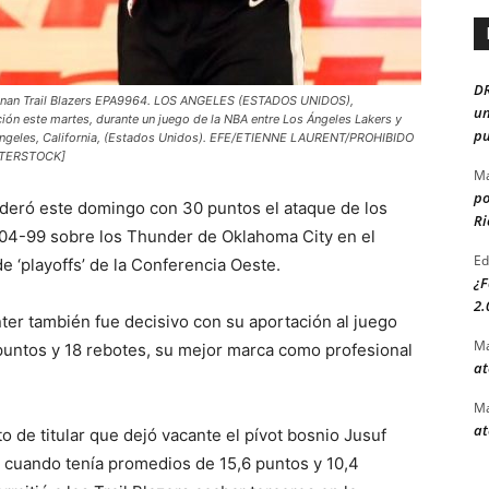
D
 ganan Trail Blazers EPA9964. LOS ANGELES (ESTADOS UNIDOS),
un
ción este martes, durante un juego de la NBA entre Los Ángeles Lakers y
pu
s Ángeles, California, (Estados Unidos). EFE/ETIENNE LAURENT/PROHIBIDO
TTERSTOCK]
Ma
po
 lideró este domingo con 30 puntos el ataque de los
Ri
r 104-99 sobre los Thunder de Oklahoma City en el
Ed
de ‘playoffs’ de la Conferencia Oeste.
¿F
2.
anter también fue decisivo con su aportación al juego
Ma
 puntos y 18 rebotes, su mejor marca como profesional
at
Ma
at
o de titular que dejó vacante el pívot bosnio Jusuf
da cuando tenía promedios de 15,6 puntos y 10,4