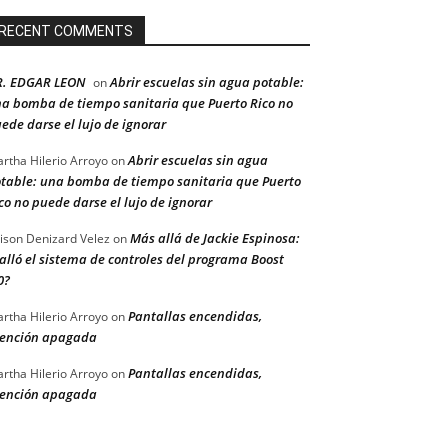
RECENT COMMENTS
R. EDGAR LEON
Abrir escuelas sin agua potable:
on
a bomba de tiempo sanitaria que Puerto Rico no
ede darse el lujo de ignorar
Abrir escuelas sin agua
rtha Hilerio Arroyo
on
table: una bomba de tiempo sanitaria que Puerto
co no puede darse el lujo de ignorar
Más allá de Jackie Espinosa:
ison Denizard Velez
on
alló el sistema de controles del programa Boost
0?
Pantallas encendidas,
rtha Hilerio Arroyo
on
ención apagada
Pantallas encendidas,
rtha Hilerio Arroyo
on
ención apagada