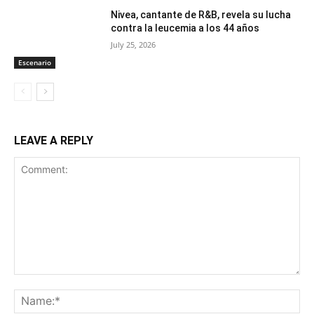
Nivea, cantante de R&B, revela su lucha
contra la leucemia a los 44 años
July 25, 2026
Escenario
LEAVE A REPLY
Comment:
Na