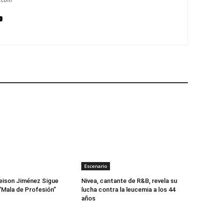
a.com
Escenario
eison Jiménez Sigue
Nivea, cantante de R&B, revela su
“Mala de Profesión”
lucha contra la leucemia a los 44
años