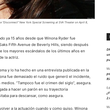
 "Disconnect" New York Special Screening at SVA Theater on April 8,
sado ya 15 años desde que Winona Ryder fue
Saks Fifth Avenue de Beverly Hills, siendo después
D
 de los mayores escándalos de los últimos años en
un
e la actriz.
pu
Ma
 tema y lo ha hecho en una entrevista publicada en la
po
inona fue demasiado el ruido que generó el incidente,
Ri
 medios. “Tampoco fue el crimen del siglo”, asegura.
Ed
igada a hacer un parón en su trayectoria
¿F
sitaba para descansar, como asegura.
2.
Ma
 volver a la actuación cuando y como quiso. Winona