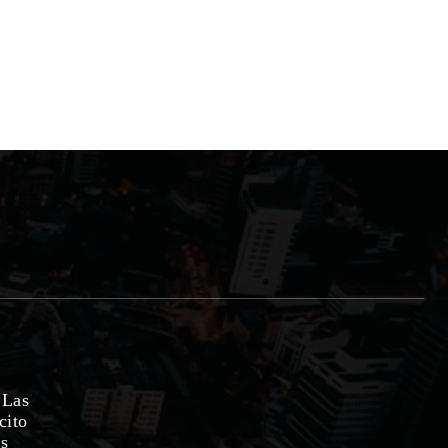
 Las
cito
as