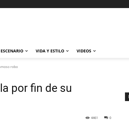
ESCENARIO
VIDA Y ESTILO
VIDEOS
famoso robo
a por fin de su
4461
0