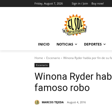
Friday, August 7, 2026
Sign in / Join
Buy now!
INICIO
NOTICIAS
DEPORTES
Home
Escenario
Winona Ryder habla por fin de su 
Escenario
Winona Ryder habl
famoso robo
MARCOS TEJEDA
August 4, 2016