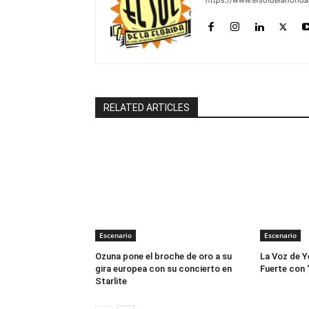
https://www.elsoldelaflorid
RELATED ARTICLES
Escenario
Escenario
Ozuna pone el broche de oro a su
La Voz de Y
gira europea con su concierto en
Fuerte con 
Starlite