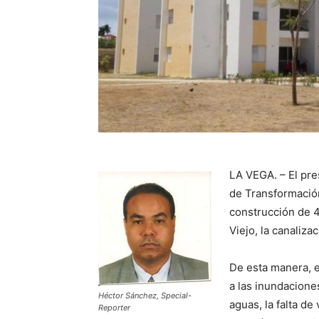
LA VEGA. – El pr
de Transformación
construcción de 46
Viejo, la canaliza
De esta manera, e
a las inundaciones
Héctor Sánchez, Special-
aguas, la falta de
Reporter