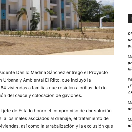
D
un
pu
Ma
po
Ri
esidente Danilo Medina Sánchez entregó el Proyecto
 Urbana y Ambiental El Riito, que incluyó la
Ed
¿F
4 viviendas a familias que residían a orillas del río
2.
ción del cauce y colocación de gaviones.
Ma
at
l jefe de Estado honró el compromiso de dar solución
, a los males asociados al drenaje, el tratamiento de
Ma
at
 viviendas, así como la arrabalización y la exclusión que