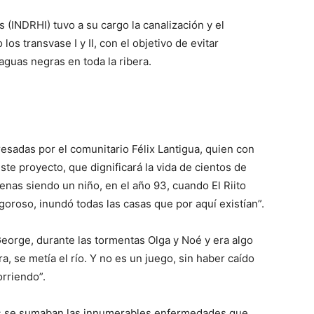
s (INDRHI) tuvo a su cargo la canalización y el
 los transvase I y II, con el objetivo de evitar
aguas negras en toda la ribera.
esadas por el comunitario Félix Lantigua, quien con
te proyecto, que dignificará la vida de cientos de
enas siendo un niño, en el año 93, cuando El Riito
goroso, inundó todas las casas que por aquí existían”.
George, durante las tormentas Olga y Noé y era algo
a, se metía el río. Y no es un juego, sin haber caído
orriendo”.
as se sumaban las innumerables enfermedades que