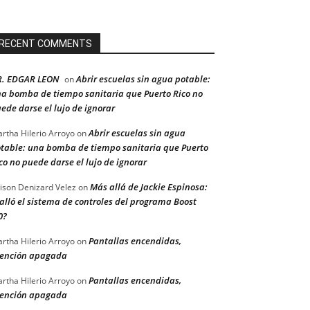
RECENT COMMENTS
R. EDGAR LEON
Abrir escuelas sin agua potable:
on
a bomba de tiempo sanitaria que Puerto Rico no
ede darse el lujo de ignorar
Abrir escuelas sin agua
rtha Hilerio Arroyo
on
table: una bomba de tiempo sanitaria que Puerto
co no puede darse el lujo de ignorar
Más allá de Jackie Espinosa:
ison Denizard Velez
on
alló el sistema de controles del programa Boost
0?
Pantallas encendidas,
rtha Hilerio Arroyo
on
ención apagada
Pantallas encendidas,
rtha Hilerio Arroyo
on
ención apagada