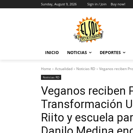
Sunday, August 9, 2026
Sign in / Join
Buy now!
INICIO
NOTICIAS
DEPORTES
Home
Actualidad
Noticias RD
Veganos reciben Proy
Noticias RD
Veganos reciben 
Transformación U
Riito y escuela pa
Danilo Medina en