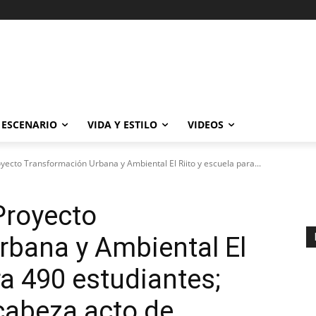
ESCENARIO
VIDA Y ESTILO
VIDEOS
ecto Transformación Urbana y Ambiental El Riito y escuela para...
Proyecto
rbana y Ambiental El
ra 490 estudiantes;
cabeza acto de