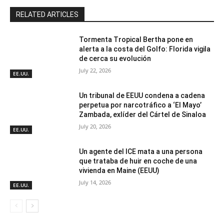
RELATED ARTICLES
Tormenta Tropical Bertha pone en
alerta a la costa del Golfo: Florida vigila
de cerca su evolución
July 22, 2026
EE.UU.
Un tribunal de EEUU condena a cadena
perpetua por narcotráfico a ‘El Mayo’
Zambada, exlíder del Cártel de Sinaloa
July 20, 2026
EE.UU.
Un agente del ICE mata a una persona
que trataba de huir en coche de una
vivienda en Maine (EEUU)
July 14, 2026
EE.UU.