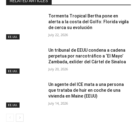
RELATED ARTICLES
Tormenta Tropical Bertha pone en
alerta a la costa del Golfo: Florida vigila
de cerca su evolución
July 22, 2026
EE.UU.
Un tribunal de EEUU condena a cadena
perpetua por narcotráfico a ‘El Mayo’
Zambada, exlíder del Cártel de Sinaloa
July 20, 2026
EE.UU.
Un agente del ICE mata a una persona
que trataba de huir en coche de una
vivienda en Maine (EEUU)
July 14, 2026
EE.UU.