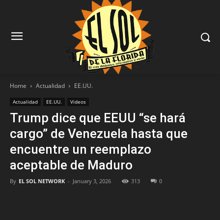
Home
Actualidad
EE.UU.
Actualidad
EE.UU.
Videos
Trump dice que EEUU “se hará
cargo” de Venezuela hasta que
encuentre un reemplazo
aceptable de Maduro
By
EL SOL NETWORK
-
January 3, 2026
313
0