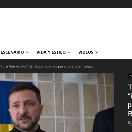
ESCENARIO
VIDA Y ESTILO
VIDEOS
tura “inmediata” de negociaciones para un alto el fuego...
A
T
“
p
R
By