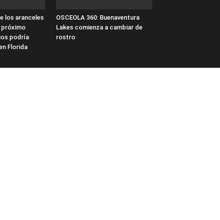
e los aranceles
OSCEOLA 360: Buenaventura
 próximo
Lakes comienza a cambiar de
ios podría
rostro
en Florida