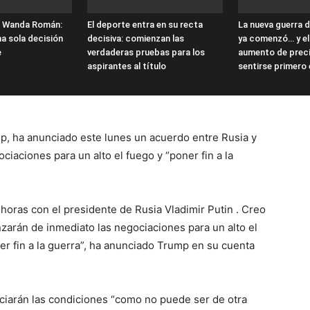
. Wanda Román:
El deporte entra en su recta
La nueva guerra d
na sola decisión
decisiva: comienzan las
ya comenzó… y el
e
verdaderas pruebas para los
aumento de prec
aspirantes al título
sentirse primero 
p, ha anunciado este lunes un acuerdo entre Rusia y
ciaciones para un alto el fuego y “poner fin a la
horas con el presidente de Rusia Vladimir Putin . Creo
zarán de inmediato las negociaciones para un alto el
er fin a la guerra”, ha anunciado Trump en su cuenta
iarán las condiciones “como no puede ser de otra