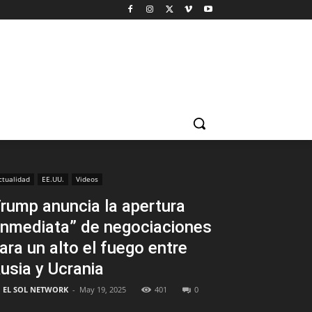
ctualidad
EE.UU.
Videos
rump anuncia la apertura
inmediata” de negociaciones
ara un alto el fuego entre
usia y Ucrania
EL SOL NETWORK
-
May 19, 2025
401
0