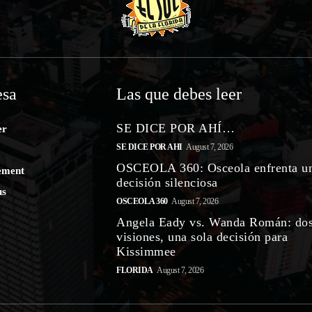
sa
Las que debes leer
SE DICE POR AHÍ…
er
SE DICE POR AHI
August 7, 2026
OSCEOLA 360: Osceola enfrenta u
ement
decisión silenciosa
us
OSCEOLA 360
August 7, 2026
Angela Eady vs. Wanda Román: do
visiones, una sola decisión para
Kissimmee
FLORIDA
August 7, 2026