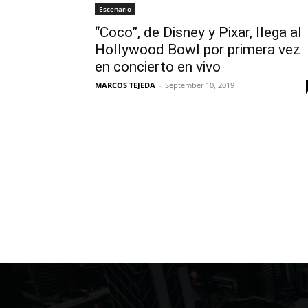
Escenario
“Coco”, de Disney y Pixar, llega al
Hollywood Bowl por primera vez
en concierto en vivo
MARCOS TEJEDA
-
September 10, 2019