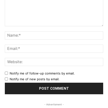
Comment:
Na
Ema
Web
Notify me of follow-up comments by email.
Notify me of new posts by email.
- Advertisment -