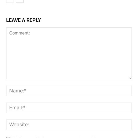
LEAVE A REPLY
Comment:
Na
Ema
Web