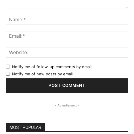
Comment:
Na
Ema
Web
Notify me of follow-up comments by email.
Notify me of new posts by email.
- Advertisment -
MOST POPULAR