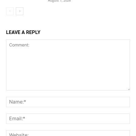
August 7, 2026
LEAVE A REPLY
Comment:
Na
Ema
Web