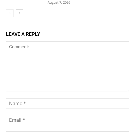
August 7, 2026
LEAVE A REPLY
Comment:
Na
Ema
Web